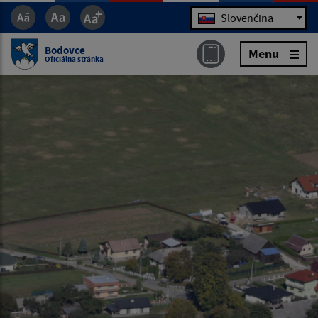
Jazyk
Slovenčina
Bodovce
Menu
Oficiálna stránka