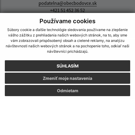
podatelna@obecbodovce.sk
+421 51 452 36 52
Používame cookies
IČO: 00690422
Súbory cookie a ďalšie technológie sledovania používame na zlepšenie
vášho zážitku z prehliadania našich webových stránok, na to, aby sme
vám zobrazovali prispôsobený obsah a cielené reklamy, na analýzu
návštevnosti našich webových stránok a na pochopenie toho, odkiaľ naši
návštevníci prichádzajú.
SÚHLASÍM
Zmeniť moje nastavenia
Odmietam