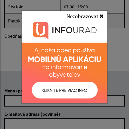
Štvrtok:
07:00 - 15:00
Nezobrazovať
Piatok:
07:00 - 12:00
Obedňajšia prestávka:
12:00 - 13:00
Napíšte nám:
Meno (povinné)
E-mailová adresa (povinné)