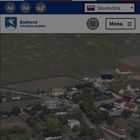
Jazyk
Slovenčina
Bodovce
Menu
Oficiálna stránka