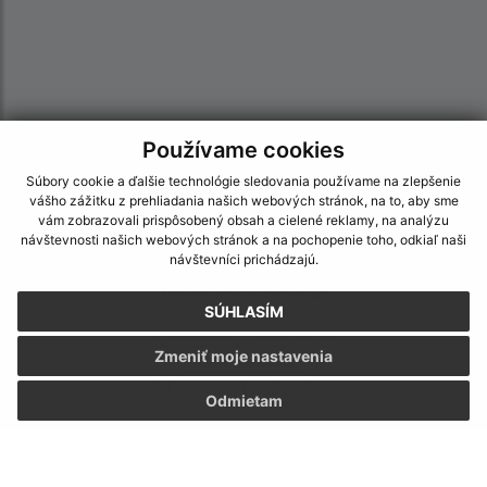
Používame cookies
Súbory cookie a ďalšie technológie sledovania používame na zlepšenie
vášho zážitku z prehliadania našich webových stránok, na to, aby sme
vám zobrazovali prispôsobený obsah a cielené reklamy, na analýzu
návštevnosti našich webových stránok a na pochopenie toho, odkiaľ naši
návštevníci prichádzajú.
Informácie o stránke:
SÚHLASÍM
Vyhlásenie o prístupnosti
Zmeniť moje nastavenia
Autorské práva
Ochrana osobných údajov
Odmietam
Navigácia:
Vytlačiť aktuálnu stránku