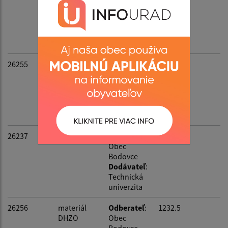
Bodovce
Dodávateľ
:
Marius
Pedersen
a.s.
26255
Odberateľ
:
24.6
Obec
Bodovce
Dodávateľ
:
webex.digit
al s.r.o.
26237
Odberateľ
:
89.47
Obec
Bodovce
Dodávateľ
:
Technická
univerzita
26256
materiál
Odberateľ
:
1232.5
DHZO
Obec