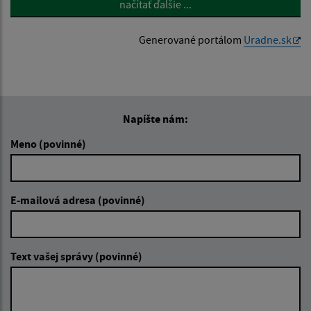
načítať ďalšie ...
Generované portálom
Uradne.sk
Napíšte nám:
Meno (povinné)
E-mailová adresa (povinné)
Text vašej správy (povinné)