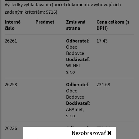
Výsledky vyhľadávania (počet dokumentov vyhovujúcich
zadaným kritériám: 5716)
Dátum zverejnenia od:
Interné
Predmet
Zmluvná
Cena celkom (s
číslo
strana
DPH)
Dátum zverejnenia do:
26261
Odberateľ
:
17.43
Obec
Bodovce
Suma od:
Dodávateľ
:
WI-NET
s.r.o
Suma do:
26258
Odberateľ
:
234.68
Obec
Bodovce
Dodávateľ
:
Filtrovať
ABAmet,
s.r.o.
26236
Odberateľ
:
770.14
Nezobrazovať
Obec