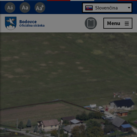
Jazyk
Slovenčina
Bodovce
Menu
Oficiálna stránka