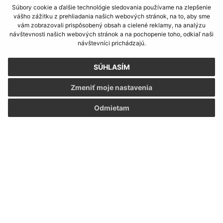
Súbory cookie a ďalšie technológie sledovania používame na zlepšenie
Kontakt:
vášho zážitku z prehliadania našich webových stránok, na to, aby sme
vám zobrazovali prispôsobený obsah a cielené reklamy, na analýzu
Obec (Bodovce)
návštevnosti našich webových stránok a na pochopenie toho, odkiaľ naši
Obecný úrad (Bodovce)
návštevníci prichádzajú.
Bodovce 55
082 66 Uzovce
SÚHLASÍM
podatelna@obecbodovce.sk
Zmeniť moje nastavenia
+421 51 452 36 52
Odmietam
IČO: 00690422