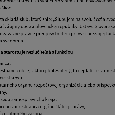
bdobie starostu sa skončí zložením sľubu novozvoleného
zákon.
sta skladá sľub, ktorý znie: „Sľubujem na svoju česť a sv
ť záujmy obce a Slovenskej republiky. Ústavu Slovenskej
 záväzné právne predpisy budem pri výkone svojej funkc
a svedomia.
a starostu je nezlučiteľná s funkciou
anca,
stnanca obce, v ktorej bol zvolený; to neplatí, ak zame
cie starostu,
utárneho orgánu rozpočtovej organizácie alebo príspevko
ený,
sedu samosprávneho kraja,
ceho zamestnanca orgánu štátnej správy,
a osobitného zákona.