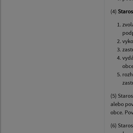
(4)
Staros
zvol
podp
vyko
zast
vydá
obce
rozh
zast
(5) Star
alebo pov
obce. Po
(6) Staro