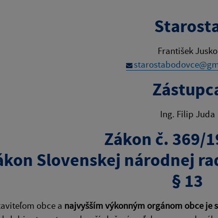
Starost
František Jusko
starostabodovce@gm
Zástupc
Ing. Filip Juda
Zákon č. 369/1
ákon Slovenskej národnej ra
§ 13
taviteľom obce a
najvyšším výkonným orgánom obce je s