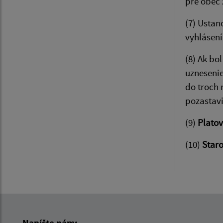
pre obec 
(7) Ustan
vyhlásení
(8) Ak bo
uznesenie
do troch 
pozastavi
(9)
Platov
(10)
Staro
Napíšte nám: