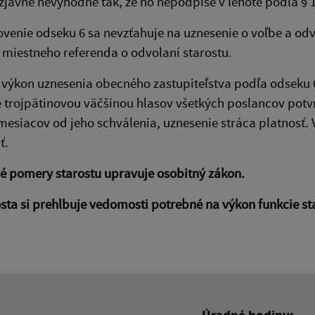
zjavne nevýhodné tak, že ho nepodpíše v lehote podľa § 1
ovenie odseku 6 sa nevzťahuje na uznesenie o voľbe a od
 miestneho referenda o odvolaní starostu.
l výkon uznesenia obecného zastupiteľstva podľa odseku 
 trojpätinovou väčšinou hlasov všetkých poslancov potvr
mesiacov od jeho schválenia, uznesenie stráca platnosť
ť.
é pomery starostu upravuje osobitný zákon.
sta si prehlbuje vedomosti potrebné na výkon funkcie st
Úradné hodiny: