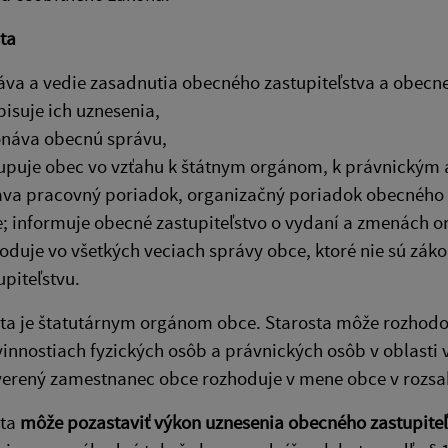
ta
áva a vedie zasadnutia obecného zastupiteľstva a obecne
isuje ich uznesenia,
náva obecnú správu,
upuje obec vo vzťahu k štátnym orgánom, k právnickým
va pracovný poriadok, organizačný poriadok obecnéh
; informuje obecné zastupiteľstvo o vydaní a zmenách 
oduje vo všetkých veciach správy obce, ktoré nie sú z
upiteľstvu.
osta je štatutárnym orgánom obce. Starosta môže rozho
innostiach fyzických osôb a právnických osôb v oblasti
verený zamestnanec obce rozhoduje v mene obce v roz
sta
môže pozastaviť výkon uznesenia obecného zastupiteľ