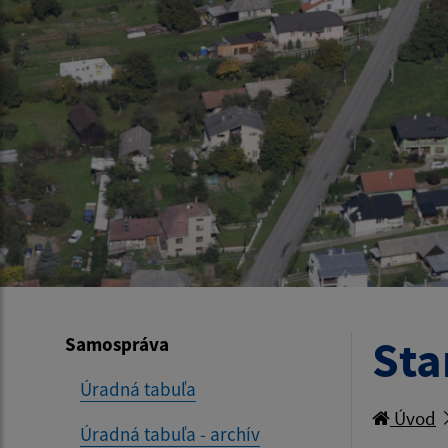
Sta
Samospráva
Úradná tabuľa
Úvod
Úradná tabuľa - archív