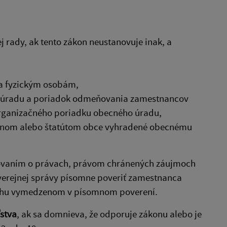
j rady, ak tento zákon neustanovuje inak, a
 a fyzickým osobám,
o úradu a poriadok odmeňovania zamestnancov
organizačného poriadku obecného úradu,
ákonom alebo štatútom obce vyhradené obecnému
dovaním o právach, právom chránených záujmoch
 verejnej správy písomne poveriť zamestnanca
sahu vymedzenom v písomnom poverení.
stva
, ak sa domnieva, že odporuje zákonu alebo je