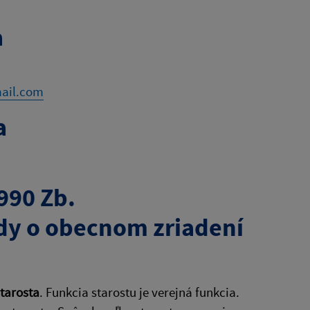
a
ail.com
a
990 Zb.
dy o obecnom zriadení
tarosta
. Funkcia starostu je verejná funkcia.