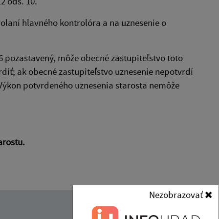
2 ods. 10.
volaní hlavného kontrolóra a na uznesenie o
6 pozastavený, môže obecné zastupiteľstvo toto
diť; ak obecné zastupiteľstvo uznesenie nepotvrdí
. Výkon potvrdeného uznesenia starosta nemôže
arostu.
Nezobrazovať
Kontakt: