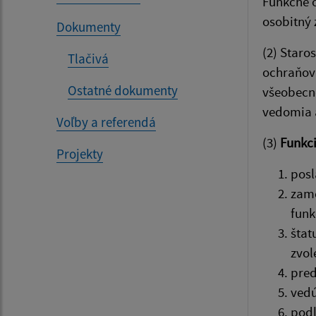
Funkčné o
osobitný 
Dokumenty
(2) Staro
Tlačivá
ochraňova
Ostatné dokumenty
všeobecne
vedomia 
Voľby a referendá
(3)
Funkci
Projekty
posl
zame
funk
štat
zvol
pred
vedú
podľ