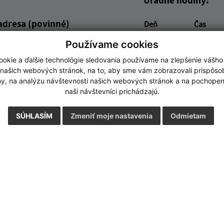
adresa (povinné)
Deň
Čas
Pondelok:
07:00 - 1
Používame cookies
Utorok:
07:00 - 1
okie a ďalšie technológie sledovania používame na zlepšenie vášho
Streda:
07:00 - 1
 našich webových stránok, na to, aby sme vám zobrazovali prispôs
Štvrtok:
07:00 - 1
my, na analýzu návštevnosti našich webových stránok a na pochopeni
Piatok:
07:00 - 1
naši návštevníci prichádzajú.
SÚHLASÍM
Zmeniť moje nastavenia
Odmietam
Google reCaptcha Response
Odoslať správu