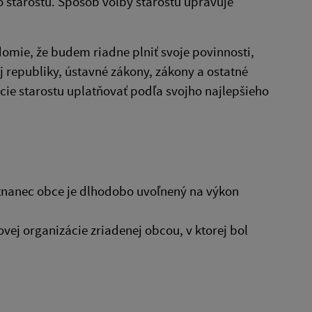
 starostu. Spôsob voľby starostu upravuje
edomie, že budem riadne plniť svoje povinnosti,
 republiky, ústavné zákony, zákony a ostatné
ie starostu uplatňovať podľa svojho najlepšieho
stnanec obce je dlhodobo uvoľnený na výkon
vej organizácie zriadenej obcou, v ktorej bol