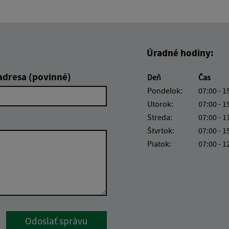
Úradné hodiny:
adresa (povinné)
Deň
Čas
Pondelok:
07:00 - 1
Utorok:
07:00 - 1
Streda:
07:00 - 1
Štvrtok:
07:00 - 1
Piatok:
07:00 - 1
Google reCaptcha Response
Odoslať správu