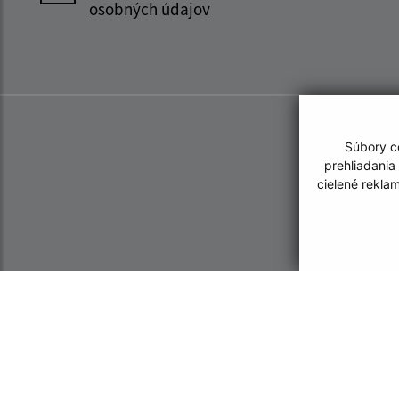
osobných údajov
Súbory co
prehliadania
cielené rekla