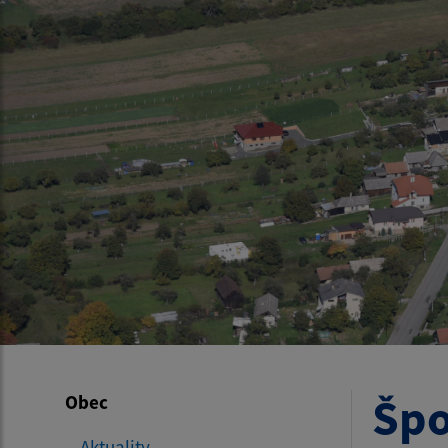
Špo
Obec
Aktuality