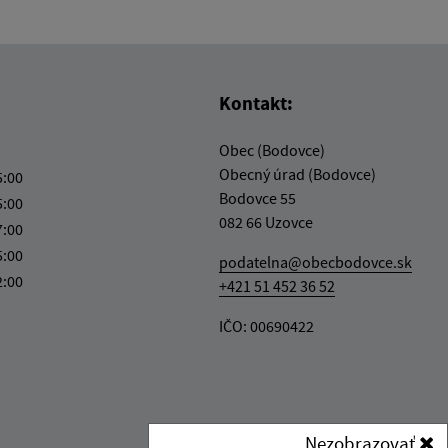
Kontakt:
Obec (Bodovce)
Obecný úrad (Bodovce)
5:00
Bodovce 55
5:00
082 66 Uzovce
7:00
5:00
podatelna@obecbodovce.sk
2:00
+421 51 452 36 52
IČO: 00690422
Nezobrazovať