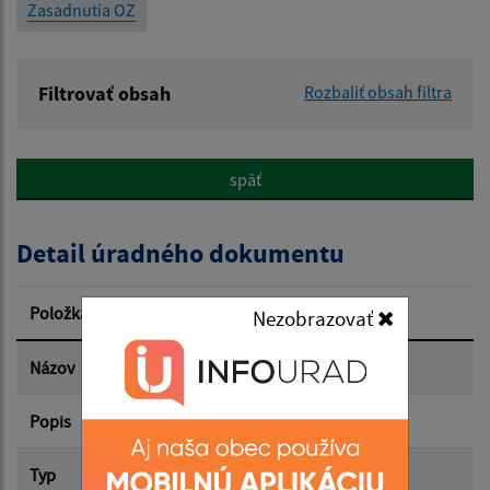
Zasadnutia OZ
Filtrovať obsah
Rozbaliť obsah filtra
Názov:
späť
Popis:
Detail úradného dokumentu
Dátum zverejnenia od:
Položka
Informácia
Nezobrazovať
Dátum zverejnenia do:
Názov
Záverečný účet 2025
Popis
Filtrovať
Reset
Typ
Rozpočet-Hospodárenie