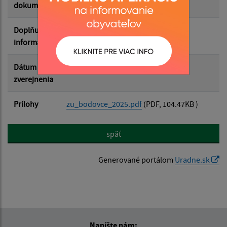
dokumentu
Doplňujúce
informácie
Dátum
28.05.2026
zverejnenia
Prílohy
zu_bodovce_2025.pdf
(PDF, 104.47KB )
späť
Generované portálom
Uradne.sk
Napíšte nám: