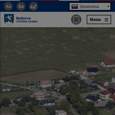
Jazyk
Slovenčina
Bodovce
Menu
Oficiálna stránka