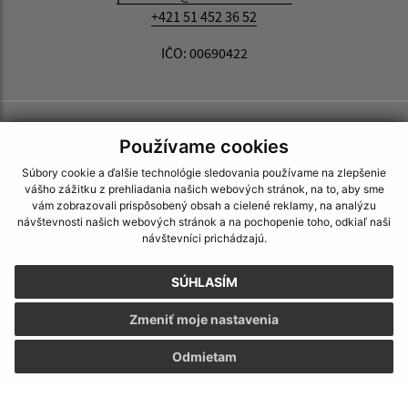
+421 51 452 36 52
IČO: 00690422
Používame cookies
Súbory cookie a ďalšie technológie sledovania používame na zlepšenie
vášho zážitku z prehliadania našich webových stránok, na to, aby sme
vám zobrazovali prispôsobený obsah a cielené reklamy, na analýzu
návštevnosti našich webových stránok a na pochopenie toho, odkiaľ naši
návštevníci prichádzajú.
SÚHLASÍM
Zmeniť moje nastavenia
Odmietam
Informácie o stránke: